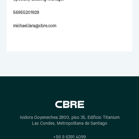
Specialty Leasing Manager
56955201929
michael.lara@cbre.com
Isidora Goyenechea 2800, piso 35, Edificio Titanium
Las Condes, Metropolitana de Santiago
+56 9 6391 4099